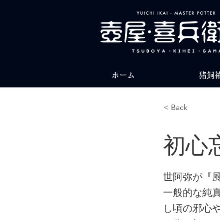
ホーム
猪飼
< Back
初心
世阿弥が『
一般的な純
し頃の邪心