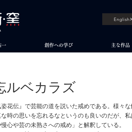
English
祐一
創作への学び
主な作品
忘ルベカラズ
風姿花伝』で芸能の道を説いた戒めである。様々な
真な時の思いを忘れるなというのも良いのだが、私
や慢心や芸の未熟さへの戒め」と解釈している。