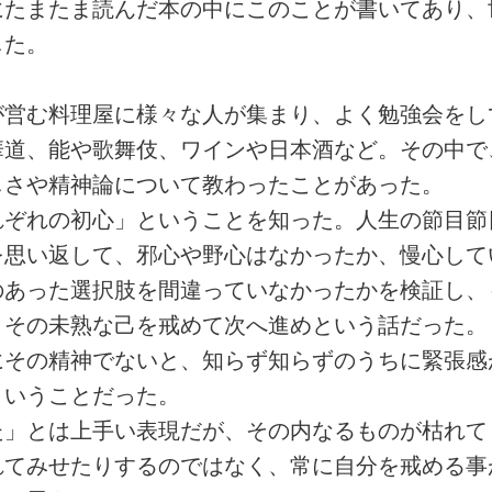
めにたまたま読んだ本の中にこのことが書いてあり、
した。
が営む料理屋に様々な人が集まり、よく勉強会をし
華道、能や歌舞伎、ワインや日本酒など。その中で
しさや精神論について教わったことがあった。
れぞれの初心」ということを知った。人生の節目節
を思い返して、邪心や野心はなかったか、慢心して
のあった選択肢を間違っていなかったかを検証し、
、その未熟な己を戒めて次へ進めという話だった。
にその精神でないと、知らず知らずのうちに緊張感
ということだった。
た」とは上手い表現だが、その内なるものが枯れて
れてみせたりするのではなく、常に自分を戒める事