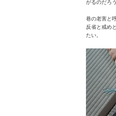
がるのだろ
巷の老害と
反省と戒め
たい。