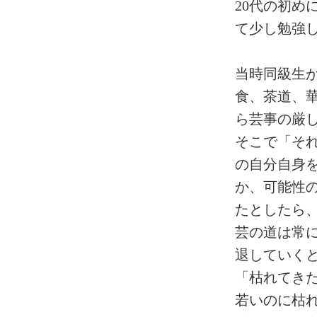
20代の初
て少し勉強
当時同級生
食、茶道、
ら芸事の厳
そこで「そ
の自分自身
か、可能性
たとしたら
芸の道は常
退していく
「枯れてき
若いのに枯